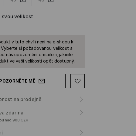
i svou velikost
dukt v tuto chvíli není na e-shopu k
. Vyberte si požadovanou velikost a
od nás upozornění e-mailem, jakmile
ukt ve vaší velikosti opět dostupný.
POZORNĚTE MĚ
pnost na prodejně
va zdarma
upu nad 900 CZK
ní