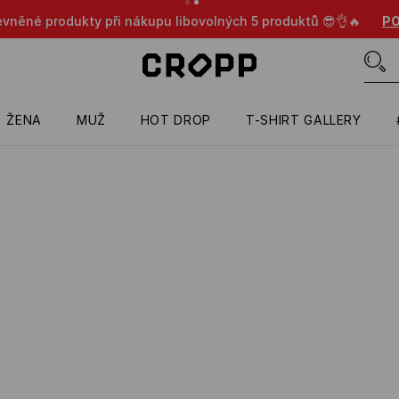
evněné produkty při nákupu libovolných 5 produktů 😎👌🔥
PO
ŽENA
MUŽ
HOT DROP
T-SHIRT GALLERY