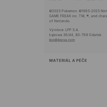
©2025 Pokemon. ©1995-2025 Ninte
GAME FREAK inc. TM, ®, and chara
of Nintendo.
Výrobce
:
LPP S.A.
Łąkowa 39/44, 80-769 Gdańsk
lpp@lppsa.com
MATERIÁL A PÉČE
Hlavní materiál
:
100% EVA
Materiál II
:
100% EVA
Materiál III
:
100% EVA
NESMÍ SE PRÁT