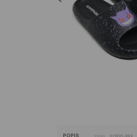
POPIS
Index
026DD-99X