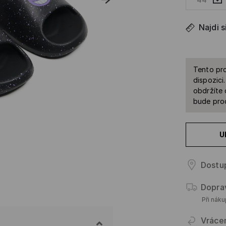
Najdi s
Tento pro
dispozici
obdržíte 
bude prod
U
Dostu
Dopra
Při nák
Vráce