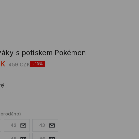
áky s potiskem Pokémon
ZK
459
CZK
-13%
ný
yprodáno)
42
43
45
46