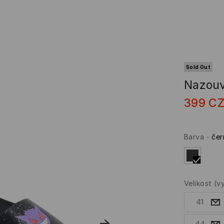
Sold Out
Nazouv
399
C
Barva
-
čer
Velikost
(v
41
44