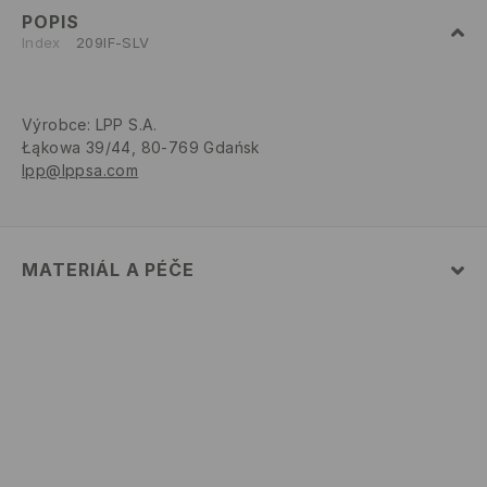
POPIS
Index
209IF-SLV
Výrobce
:
LPP S.A.
Łąkowa 39/44, 80-769 Gdańsk
lpp@lppsa.com
MATERIÁL A PÉČE
SLOŽENÍ
:
100% ŽELEZO