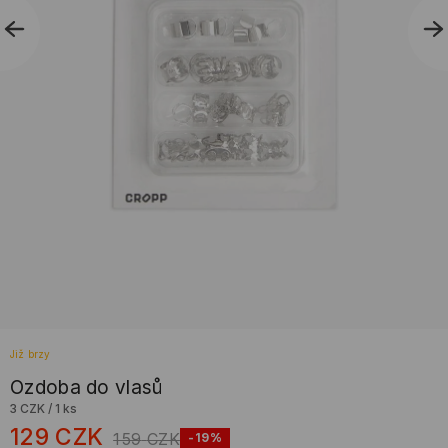
Již brzy
Ozdoba do vlasů
3 CZK
/
1 ks
129
CZK
159
CZK
-19%