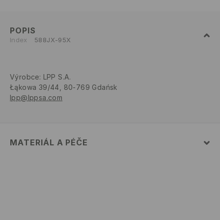
POPIS
Index
588JX-95X
Výrobce
:
LPP S.A.
Łąkowa 39/44, 80-769 Gdańsk
lpp@lppsa.com
MATERIÁL A PÉČE
100% POLYESTER