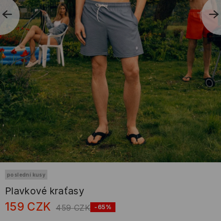
poslední kusy
Plavkové kraťasy
159
CZK
459
CZK
-65%