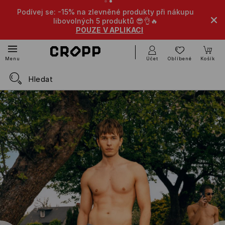
: -15% na zlevněné produkty při nákupu
-10% na zlevněné 
libovolných 5 produktů 😎👌🔥
POUZE V APLIKACI
Účet
Oblíbené
Košík
Menu