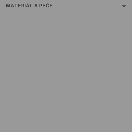
MATERIÁL A PÉČE
PRVNÍ POLOŽKA PRVNÍ MATERIÁL
:
100% BAVLNA
VÝROBEK SE NESMÍ BĚLIT
VÝROBEK SE NESMÍ ŽEHLIT
NEČISTIT CHEMICKY
PRÁT V PRAČCE PŘI MAX. TEPLOTĚ 30°C
VÝROBEK SE NESMÍ SUŠIT V BUBNOVÉ SUŠIČCE