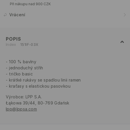
Při nákupu nad 900 CZK
Vrácení
POPIS
Index
151IF-03X
100 % bavlny
jednoduchý střih
tričko basic
krátké rukávy se spadlou linii ramen
kraťasy s elastickou pasovkou
Výrobce
:
LPP S.A.
Łąkowa 39/44, 80-769 Gdańsk
lpp@lppsa.com