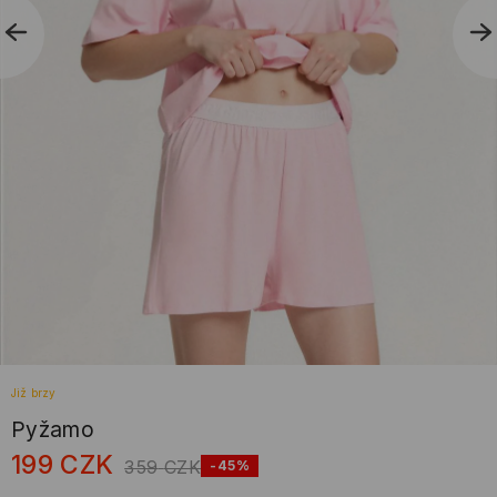
Již brzy
Pyžamo
199
CZK
359
CZK
-45%