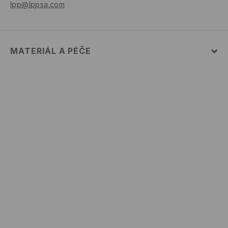
lpp@lppsa.com
MATERIÁL A PÉČE
Hlavní materiál
:
95% BAVLNA, 5% ELASTAN
PRÁT V PRAČCE PŘI MAX. TEPLOTĚ 30°C
VÝROBEK SE NESMÍ BĚLIT
VÝROBEK SE NESMÍ SUŠIT V BUBNOVÉ SUŠIČCE
VÝROBEK SE NESMÍ ŽEHLIT
NEČISTIT CHEMICKY