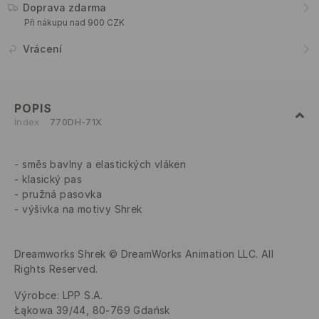
Doprava zdarma
Při nákupu nad 900 CZK
Vrácení
POPIS
Index
770DH-71X
směs bavlny a elastických vláken
klasický pas
pružná pasovka
výšivka na motivy Shrek
Dreamworks Shrek © DreamWorks Animation LLC. All
Rights Reserved.
Výrobce
:
LPP S.A.
Łąkowa 39/44, 80-769 Gdańsk