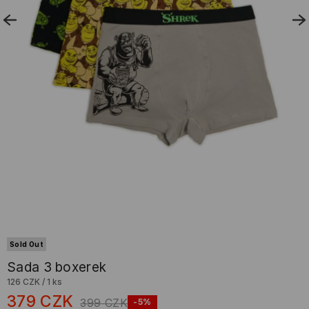
Sold Out
Sada 3 boxerek
126 CZK
/
1 ks
379
CZK
399
CZK
-5%