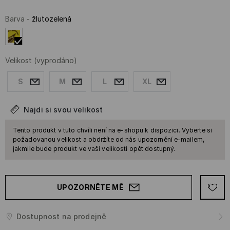
Barva
-
žlutozelená
Velikost
(vyprodáno)
S
M
L
XL
Najdi si svou velikost
Tento produkt v tuto chvíli není na e-shopu k dispozici. Vyberte si
požadovanou velikost a obdržíte od nás upozornění e-mailem,
jakmile bude produkt ve vaší velikosti opět dostupný.
UPOZORNĚTE MĚ
Dostupnost na prodejně