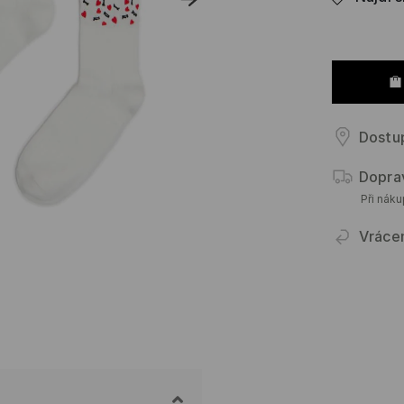
Dostu
Dopra
Při nák
Vráce