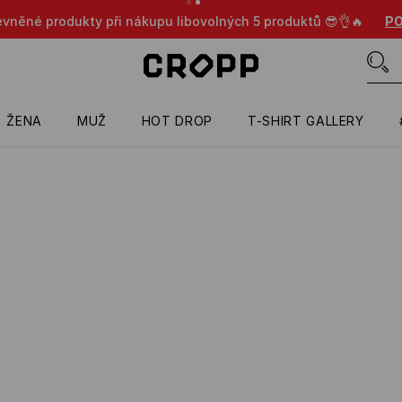
evněné produkty při nákupu libovolných 5 produktů 😎👌🔥
PO
ŽENA
MUŽ
HOT DROP
T-SHIRT GALLERY