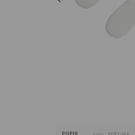
POPIS
Index
012FY-00X