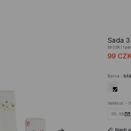
Sada 3
33 CZK
/
1 pár
99
CZ
Barva
-
bíl
Velikost
-
V
35-38
Najdi s