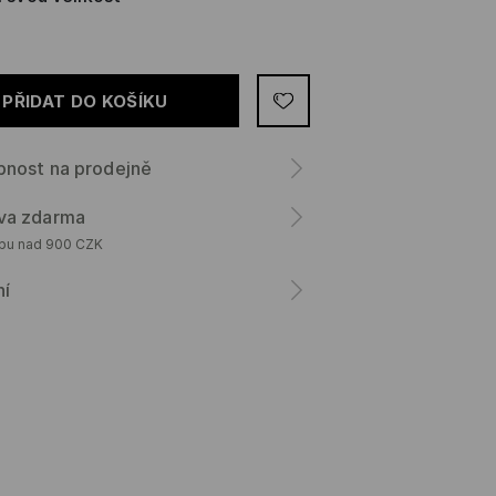
PŘIDAT DO KOŠÍKU
pnost na prodejně
va zdarma
upu nad 900 CZK
ní