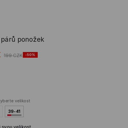
 párů ponožek
K
199
CZK
-50%
á
yberte velikost
39-41
i svou velikost