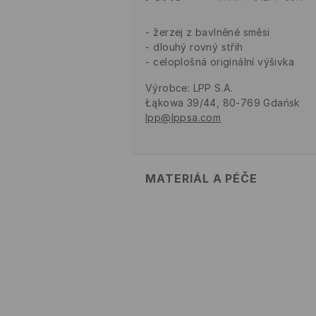
žerzej z bavlněné směsi
dlouhý rovný střih
celoplošná originální výšivka
Výrobce
:
LPP S.A.
Łąkowa 39/44, 80-769 Gdańsk
lpp@lppsa.com
MATERIÁL A PÉČE
PRVNÍ POLOŽKA
:
75% BAVLNA, 2
ELASTAN
VÝROBEK SE NESMÍ BĚLIT
VÝROBEK SE NESMÍ ŽEHLIT