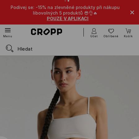
Podívej se: -15% na zlevněné produkty při nákupu
libovolných 5 produktů 😎👌🔥
POUZE V APLIKACI
Účet
Oblíbené
Košík
Menu