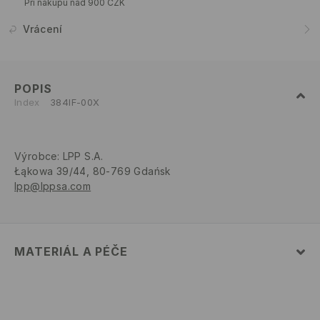
Při nákupu nad 900 CZK
Vrácení
POPIS
Index
384IF-00X
Výrobce
:
LPP S.A.
Łąkowa 39/44, 80-769 Gdańsk
lpp@lppsa.com
MATERIÁL A PÉČE
82% POLYAMID, 18% ELASTAN