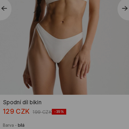
Spodní díl bikin
129
CZK
199
CZK
-35%
Barva
-
bílá