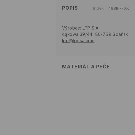
POPIS
Index
488IF-76X
Výrobce
:
LPP S.A.
Łąkowa 39/44, 80-769 Gdańsk
lpp@lppsa.com
MATERIÁL A PÉČE
82% POLYAMID, 18% ELASTAN