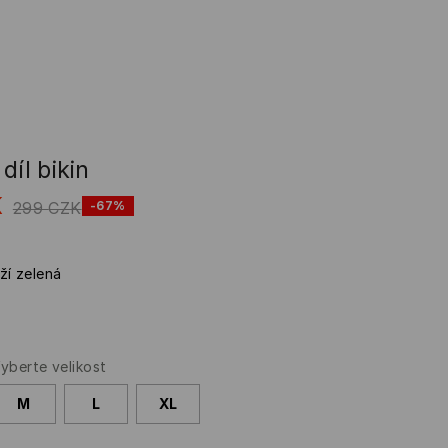
díl bikin
K
299
CZK
-67%
ží zelená
yberte velikost
M
L
XL