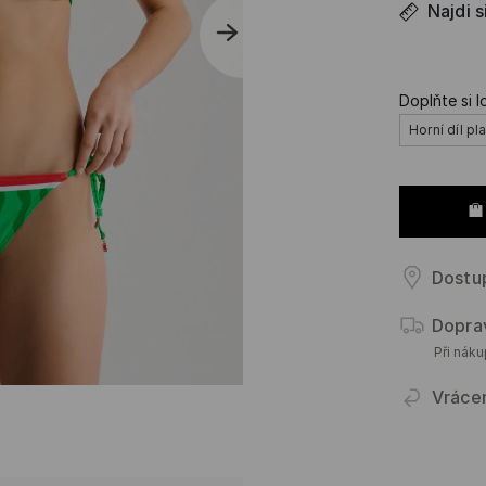
Najdi s
Doplňte si l
Horní díl pl
Dostu
Dopra
Při nák
Vráce