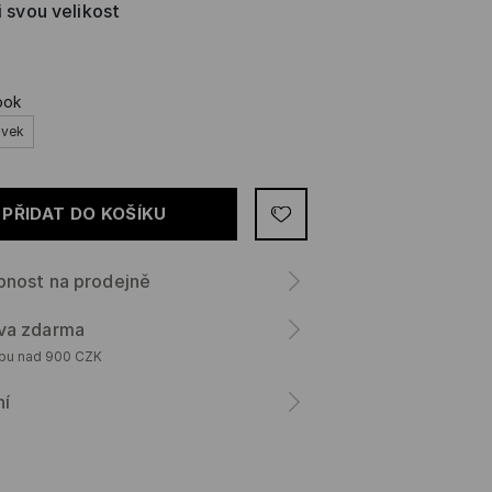
i svou velikost
ook
avek
PŘIDAT DO KOŠÍKU
pnost na prodejně
va zdarma
upu nad 900 CZK
ní