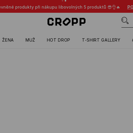
evněné produkty při nákupu libovolných 5 produktů 😎👌🔥
PO
ŽENA
MUŽ
HOT DROP
T-SHIRT GALLERY