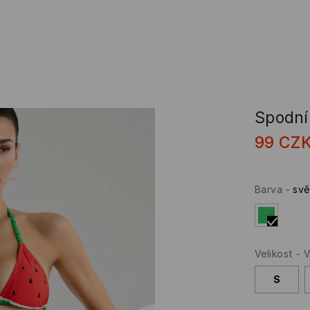
Spodní 
99
CZ
Barva
-
svě
Velikost
-
V
S