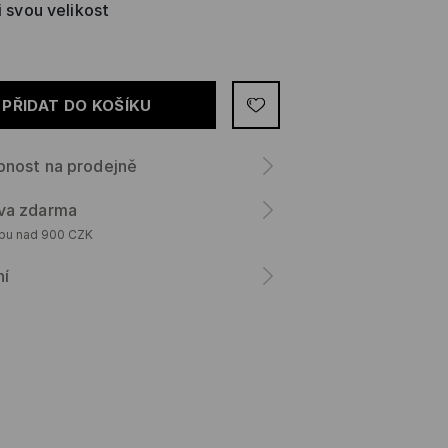
i svou velikost
PŘIDAT DO KOŠÍKU
pnost na prodejně
va zdarma
upu nad 900 CZK
ní