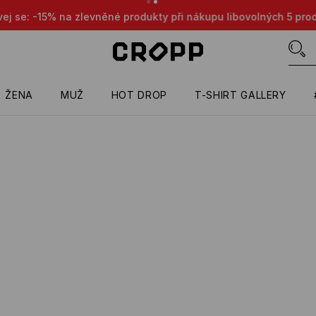
evněné produkty při nákupu libovolných 5 produktů 😎👌🔥
PO
ŽENA
MUŽ
HOT DROP
T-SHIRT GALLERY