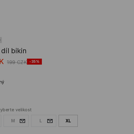
y
díl bikin
K
199
CZK
-35%
ný
yberte velikost
M
L
XL