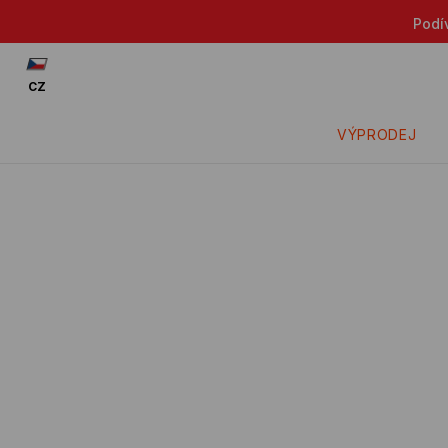
Podívej se: -15% na zl
CZ
VÝPRODEJ