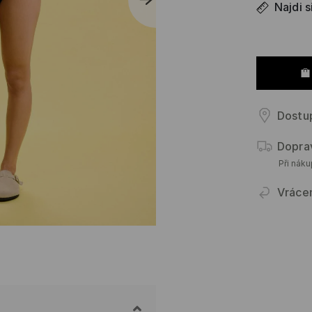
Najdi s
Dostu
Dopra
Při nák
Vráce