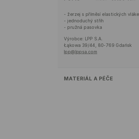
žerzej s příměsí elastických vlák
jednoduchý střih
pružná pasovka
Výrobce
:
LPP S.A.
Łąkowa 39/44, 80-769 Gdańsk
lpp@lppsa.com
MATERIÁL A PÉČE
PRVNÍ MATERIÁL
:
82% POLYAMID,
1. PODEŠÍVKA
:
90% POLYESTER, 
PRÁT RUČNĚ PŘI TEPLOTĚ 
VÝROBEK SE NESMÍ BĚLIT