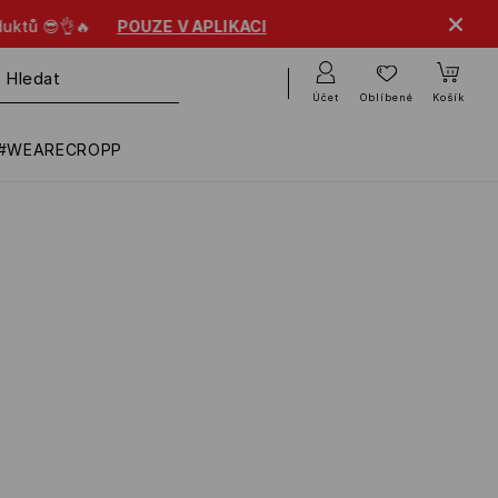
UZE V APLIKACI
Účet
Oblíbené
Košík
#WEARECROPP