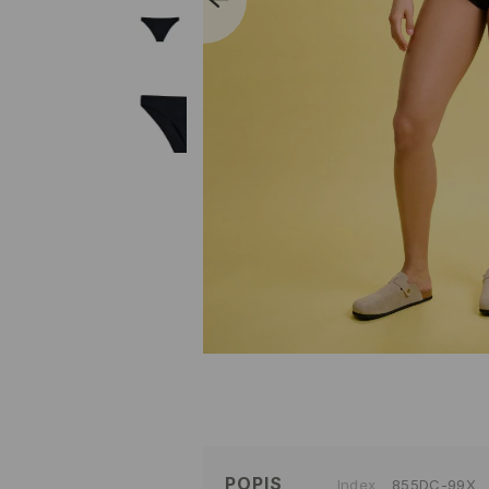
POPIS
Index
855DC-99X