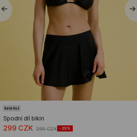
Sold Out
Spodní díl bikin
299
CZK
399
CZK
-25%