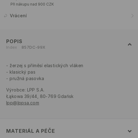
Při nákupu nad 900 CZK
Vrácení
POPIS
Index
857DC-99X
žerzej s příměsí elastických vláken
klasický pas
pružná pasovka
Výrobce
:
LPP S.A.
Łąkowa 39/44, 80-769 Gdańsk
lpp@lppsa.com
MATERIÁL A PÉČE