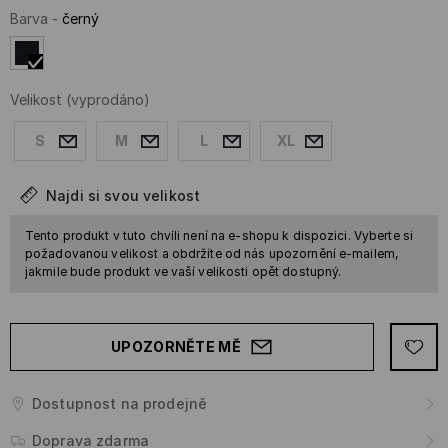
Barva
-
černý
Velikost
(vyprodáno)
S
M
L
XL
Najdi si svou velikost
Tento produkt v tuto chvíli není na e-shopu k dispozici. Vyberte si
požadovanou velikost a obdržíte od nás upozornění e-mailem,
jakmile bude produkt ve vaší velikosti opět dostupný.
UPOZORNĚTE MĚ
Dostupnost na prodejně
Doprava zdarma