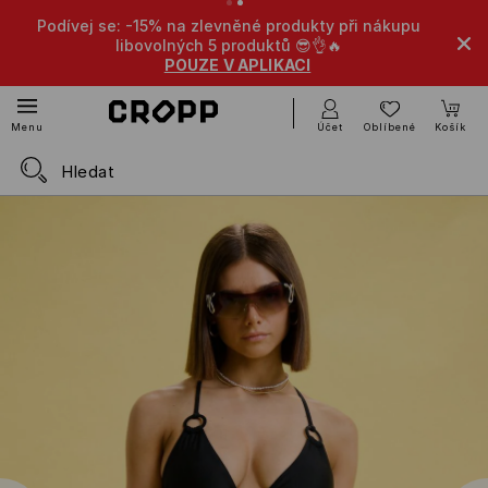
Podívej se: -15% na zlevněné produkty při nákupu
libovolných 5 produktů 😎👌🔥
POUZE V APLIKACI
Účet
Oblíbené
Košík
Menu