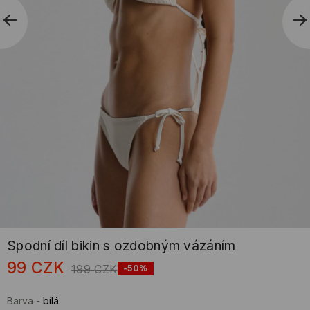
Spodní díl bikin s ozdobným vázáním
99
CZK
199
CZK
-50%
Barva
-
bílá