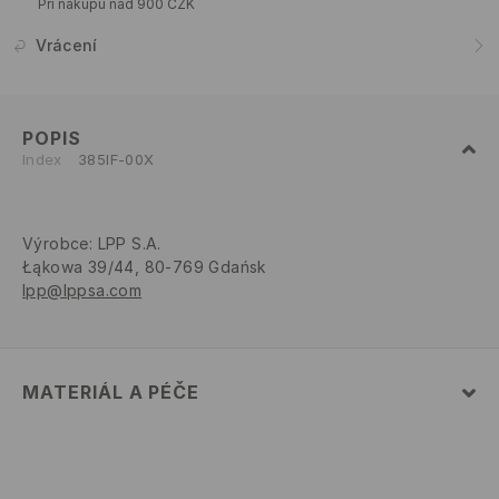
Při nákupu nad 900 CZK
Vrácení
POPIS
Index
385IF-00X
Výrobce
:
LPP S.A.
Łąkowa 39/44, 80-769 Gdańsk
lpp@lppsa.com
MATERIÁL A PÉČE
82% POLYAMID, 18% ELASTAN