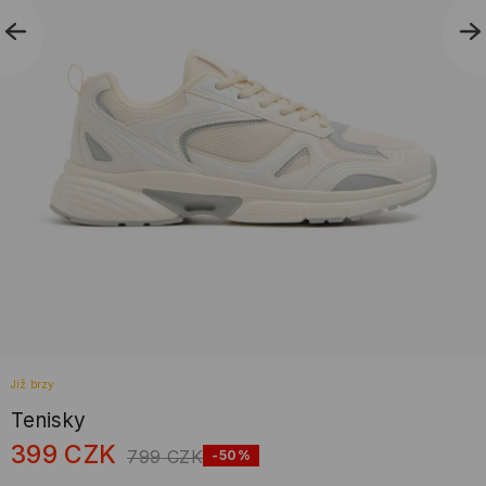
Již brzy
Tenisky
399
CZK
799
CZK
-50%