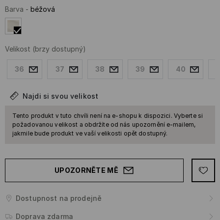
Barva
-
béžová
Velikost
(brzy dostupný)
36
37
38
39
40
Najdi si svou velikost
Tento produkt v tuto chvíli není na e-shopu k dispozici. Vyberte si
požadovanou velikost a obdržíte od nás upozornění e-mailem,
jakmile bude produkt ve vaší velikosti opět dostupný.
UPOZORNĚTE MĚ
Dostupnost na prodejně
Doprava zdarma