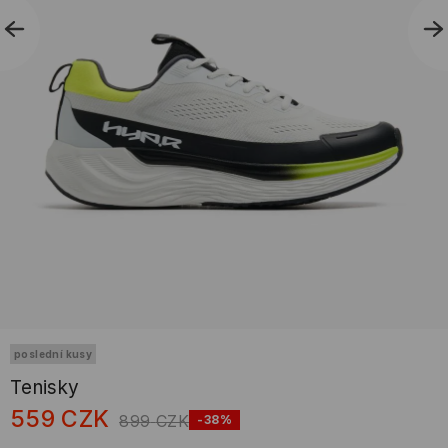
poslední kusy
Tenisky
559
CZK
899
CZK
-38%