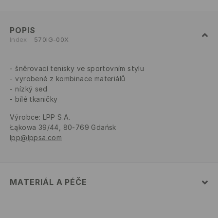
POPIS
Index
570IG-00X
šněrovací tenisky ve sportovním stylu
vyrobené z kombinace materiálů
nízký sed
bílé tkaničky
Výrobce
:
LPP S.A.
Łąkowa 39/44, 80-769 Gdańsk
lpp@lppsa.com
MATERIÁL A PÉČE