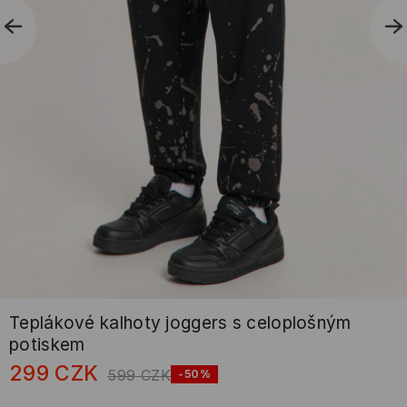
Teplákové kalhoty joggers s celoplošným
potiskem
299
CZK
599
CZK
-50%