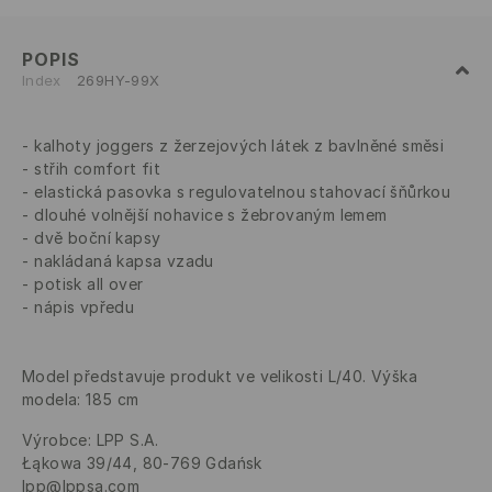
POPIS
Index
269HY-99X
kalhoty joggers z žerzejových látek z bavlněné směsi
střih comfort fit
elastická pasovka s regulovatelnou stahovací šňůrkou
dlouhé volnější nohavice s žebrovaným lemem
dvě boční kapsy
nakládaná kapsa vzadu
potisk all over
nápis vpředu
Model představuje produkt ve velikosti L/40. Výška
modela: 185 cm
Výrobce
:
LPP S.A.
Łąkowa 39/44, 80-769 Gdańsk
lpp@lppsa.com