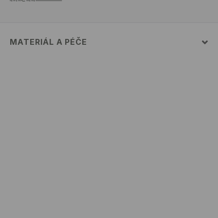
MATERIÁL A PÉČE
52% BAVLNA, 48% POLYESTER