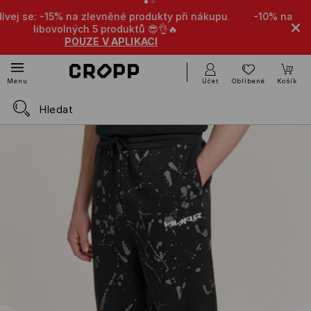
 při nákupu
-10% na zlevněné produkty při nákupu libovol

produktů 🤩
POUZE V APLIKACI
Účet
Oblíbené
Košík
Menu