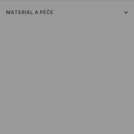
MATERIÁL A PÉČE
PRVNÍ MATERIÁL
:
52% BAVLNA, 48% POLYESTER