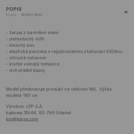
POPIS
Index
103HY-99X
žerzej z bavlněné směsi
jednoduchý střih
klasický pas
elastická pasovka s regulovatelnou stahovací šňůrkou
ohrnuté nohavice
krátké volnější nohavice
dvě přední kapsy
Model představuje produkt ve velikosti M/L. Výška
modela: 185 cm
Výrobce
:
LPP S.A.
Łąkowa 39/44, 80-769 Gdańsk
lpp@lppsa.com