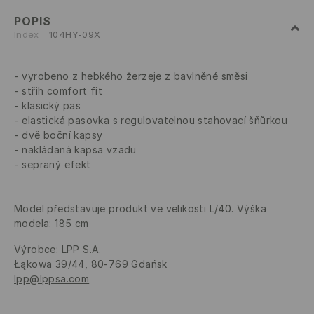
POPIS
Index
104HY-09X
vyrobeno z hebkého žerzeje z bavlněné směsi
střih comfort fit
klasický pas
elastická pasovka s regulovatelnou stahovací šňůrkou
dvě boční kapsy
nakládaná kapsa vzadu
sepraný efekt
Model představuje produkt ve velikosti L/40. Výška
modela: 185 cm
Výrobce
:
LPP S.A.
Łąkowa 39/44, 80-769 Gdańsk
lpp@lppsa.com