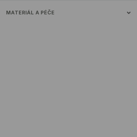
MATERIÁL A PÉČE
PRVNÍ MATERIÁL
:
80% BAVLNA, 20% POLYESTER