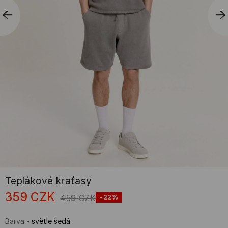
Teplákové kraťasy
359
CZK
459
CZK
-22%
Barva
-
světle šedá