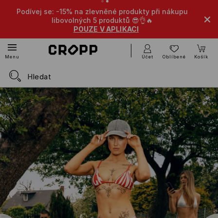
Podívej se: -15% na zlevněné produkty při nákupu
libovolných 5 produktů 😎👌🔥
POUZE V APLIKACI
Účet
Oblíbené
Košík
Menu