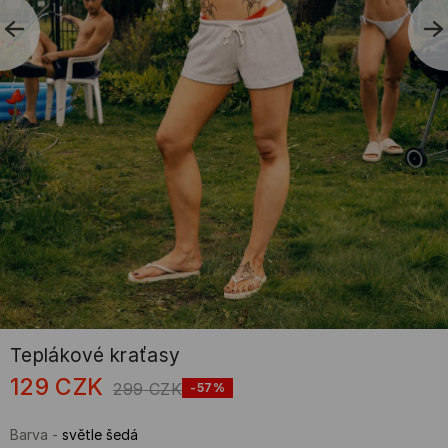
Teplákové kraťasy
129
CZK
299
CZK
-57%
Barva
-
světle šedá