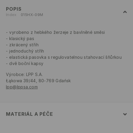
POPIS
Index
015HX-09M
vyrobeno z hebkého žerzeje z bavlněné směsi
klasický pas
zkrácený střih
jednoduchý střih
elastická pasovka s regulovatelnou stahovací šňůrkou
dvě boční kapsy
Výrobce
:
LPP S.A.
Łąkowa 39/44, 80-769 Gdańsk
lpp@lppsa.com
MATERIÁL A PÉČE