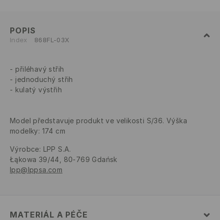
POPIS
Index
868FL-03X
přiléhavý střih
jednoduchý střih
kulatý výstřih
Model představuje produkt ve velikosti S/36. Výška
modelky: 174 cm
Výrobce
:
LPP S.A.
Łąkowa 39/44, 80-769 Gdańsk
lpp@lppsa.com
MATERIÁL A PÉČE