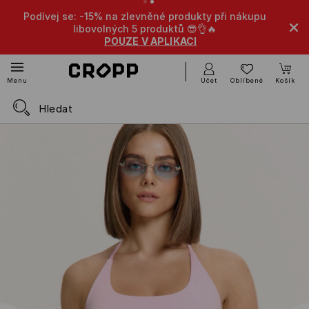
: -15% na zlevněné produkty při nákupu
-10% na zlevněné 
libovolných 5 produktů 😎👌🔥
POUZE V APLIKACI
Účet
Oblíbené
Košík
Menu