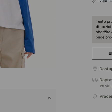
Najdi s
Tento pro
dispozici
obdržíte 
bude prod
U
Dostu
Dopra
Při nák
Vráce