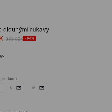
 s dlouhými rukávy
K
359
CZK
-64%
igo
yprodáno)
S
M