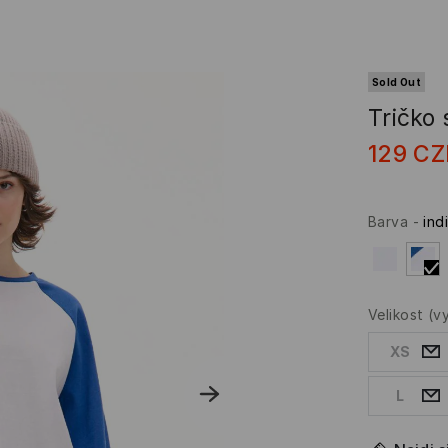
Sold Out
Tričko
129
CZ
Barva
-
ind
Velikost
(v
XS
L