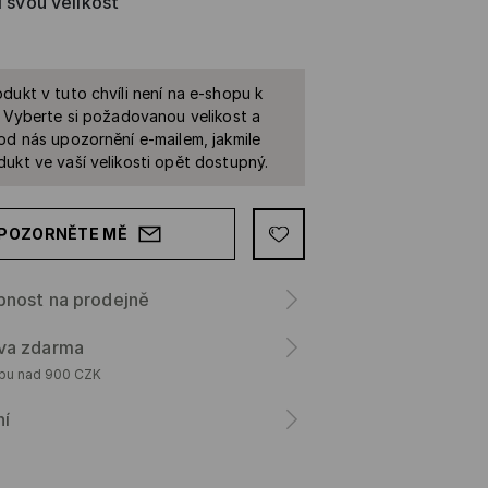
i svou velikost
dukt v tuto chvíli není na e-shopu k
. Vyberte si požadovanou velikost a
od nás upozornění e-mailem, jakmile
ukt ve vaší velikosti opět dostupný.
POZORNĚTE MĚ
pnost na prodejně
va zdarma
upu nad 900 CZK
ní