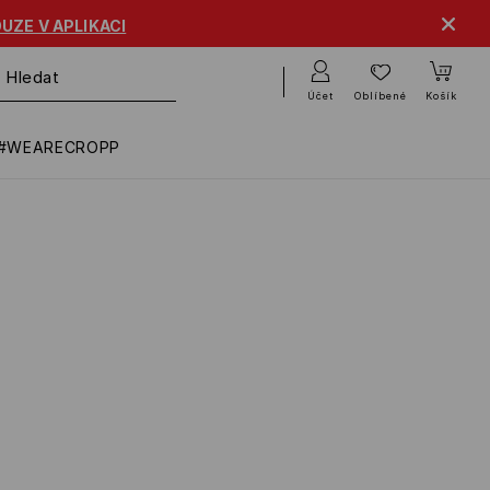
UZE V APLIKACI
Účet
Oblíbené
Košík
#WEARECROPP