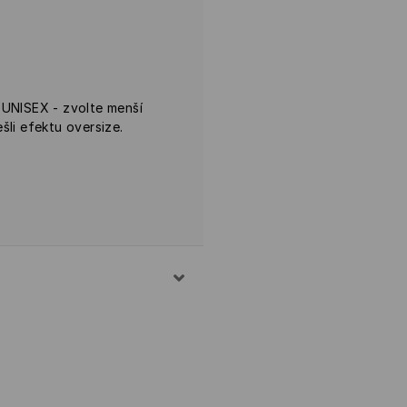
 UNISEX - zvolte menší
šli efektu oversize.
EPLOTĚ 30°C - VELMI