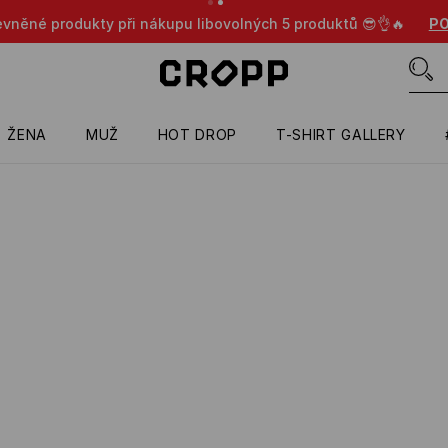
evněné produkty při nákupu libovolných 5 produktů 😎👌🔥
PO
ŽENA
MUŽ
HOT DROP
T-SHIRT GALLERY