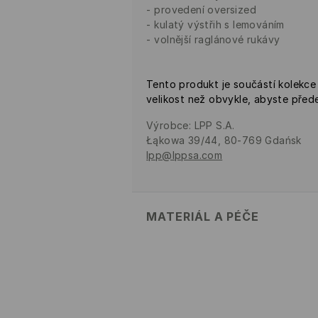
provedení oversized
kulatý výstřih s lemováním
volnější raglánové rukávy
Tento produkt je součástí kolekce
velikost než obvykle, abyste přede
Výrobce
:
LPP S.A.
Łąkowa 39/44, 80-769 Gdańsk
lpp@lppsa.com
MATERIÁL A PÉČE
Hlavní materiál
:
100% BAVLNA
PRÁT V PRAČCE PŘI MAX. T
ŠETRNÝ PROGRAM