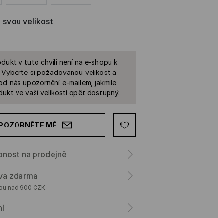
i svou velikost
dukt v tuto chvíli není na e-shopu k
. Vyberte si požadovanou velikost a
od nás upozornění e-mailem, jakmile
ukt ve vaší velikosti opět dostupný.
POZORNĚTE MĚ
pnost na prodejně
va zdarma
upu nad 900 CZK
ní