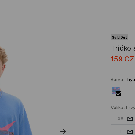
Sold Out
Tričko 
159
CZ
Barva
-
hya
Velikost
(v
XS
L