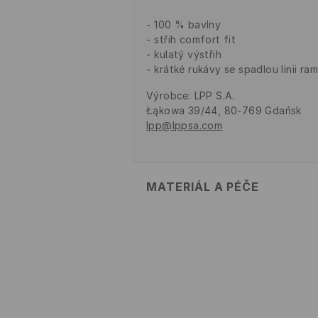
100 % bavlny
střih comfort fit
kulatý výstřih
krátké rukávy se spadlou linii ra
Výrobce
:
LPP S.A.
Łąkowa 39/44, 80-769 Gdańsk
lpp@lppsa.com
MATERIÁL A PÉČE
Hlavní materiál
:
100% BAVLNA
NESMÍ SE PRÁT
VÝROBEK SE NESMÍ BĚLIT