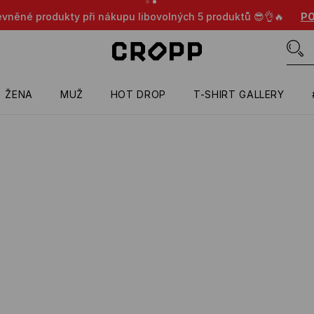
evněné produkty při nákupu libovolných 5 produktů 😎👌🔥
PO
ŽENA
MUŽ
HOT DROP
T-SHIRT GALLERY