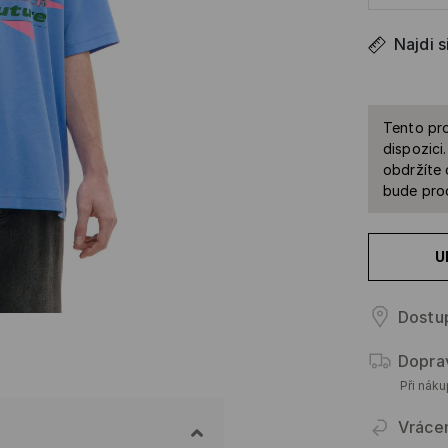
Najdi s
Tento pro
dispozici
obdržíte 
bude prod
U
Dostu
Dopra
Při nák
Vráce