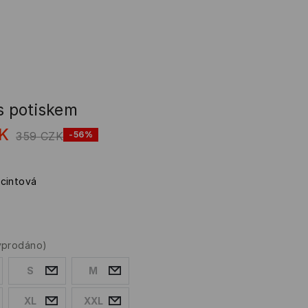
s potiskem
K
359
CZK
-56%
cintová
yprodáno)
S
M
XL
XXL