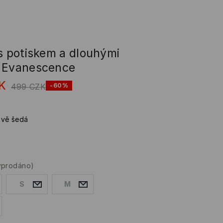
 s potiskem a dlouhými
 Evanescence
K
499
CZK
-60%
vě šedá
yprodáno)
S
M