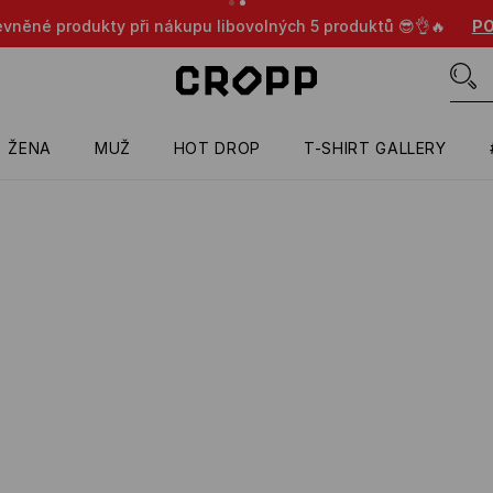
evněné produkty při nákupu libovolných 5 produktů 😎👌🔥
PO
ŽENA
MUŽ
HOT DROP
T-SHIRT GALLERY