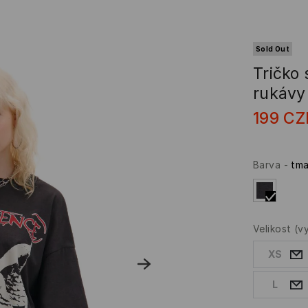
Sold Out
Tričko
rukávy
199
CZ
Barva
-
tma
Velikost
(v
XS
L