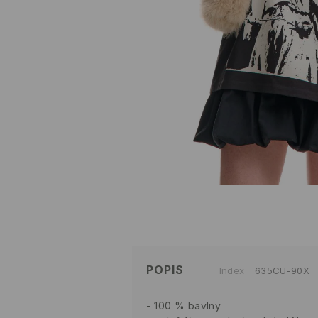
POPIS
Index
635CU-90X
100 % bavlny