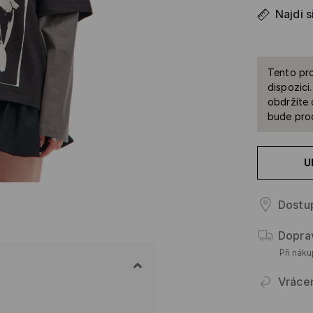
Najdi s
Tento pro
dispozici
obdržíte 
bude prod
U
Dostu
Dopra
Při nák
Vráce