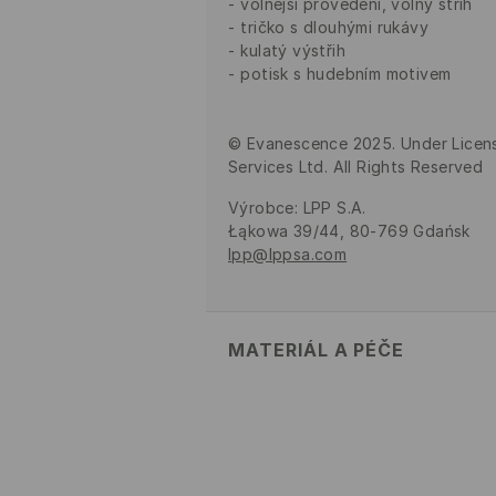
volnější provedení, volný střih
tričko s dlouhými rukávy
kulatý výstřih
potisk s hudebním motivem
© Evanescence 2025. Under Licens
Services Ltd. All Rights Reserved
Výrobce
:
LPP S.A.
Łąkowa 39/44, 80-769 Gdańsk
lpp@lppsa.com
MATERIÁL A PÉČE
Hlavní materiál
:
100% BAVLNA
PRÁT V PRAČCE PŘI MAX. T