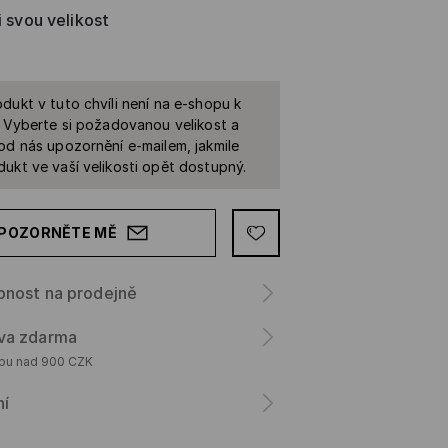
i svou velikost
dukt v tuto chvíli není na e-shopu k
. Vyberte si požadovanou velikost a
od nás upozornění e-mailem, jakmile
ukt ve vaší velikosti opět dostupný.
POZORNĚTE MĚ
pnost na prodejně
va zdarma
upu nad 900 CZK
ní