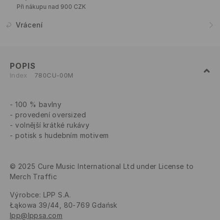
Při nákupu nad 900 CZK
Vrácení
POPIS
Index
780CU-00M
100 % bavlny
provedení oversized
volnější krátké rukávy
potisk s hudebním motivem
© 2025 Cure Music International Ltd under License to
Merch Traffic
Výrobce
:
LPP S.A.
Łąkowa 39/44, 80-769 Gdańsk
lpp@lppsa.com