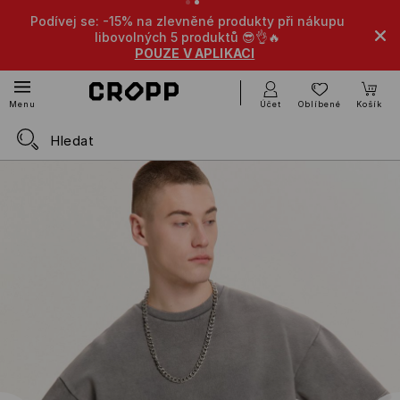
Podívej se: -15% na zlevněné produkty při nákupu
libovolných 5 produktů 😎👌🔥
POUZE V APLIKACI
Účet
Oblíbené
Košík
Menu