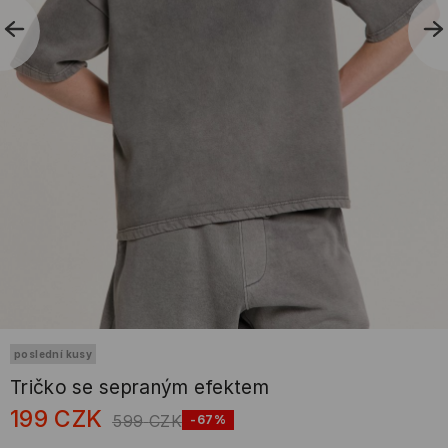
poslední kusy
Tričko se sepraným efektem
199
CZK
599
CZK
-67%