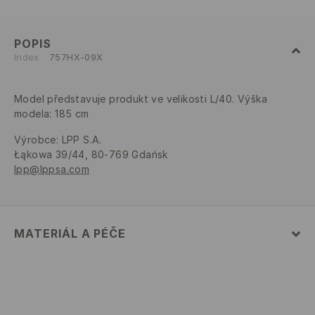
POPIS
Index
757HX-09X
Model představuje produkt ve velikosti L/40. Výška
modela: 185 cm
Výrobce
:
LPP S.A.
Łąkowa 39/44, 80-769 Gdańsk
lpp@lppsa.com
MATERIÁL A PÉČE
80% BAVLNA, 20% POLYESTER