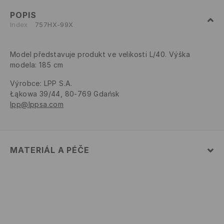
POPIS
Index
757HX-99X
Model představuje produkt ve velikosti L/40. Výška
modela: 185 cm
Výrobce
:
LPP S.A.
Łąkowa 39/44, 80-769 Gdańsk
lpp@lppsa.com
MATERIÁL A PÉČE
80% BAVLNA, 20% POLYESTER