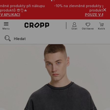
-10% na zlevněné produkty při nákupu libovolných 4
produktů 🤩
POUZE V APLIKACI
Účet
Oblíbené
Košík
Menu