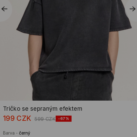
Tričko se sepraným efektem
199
CZK
599
CZK
-67%
Barva
-
černý