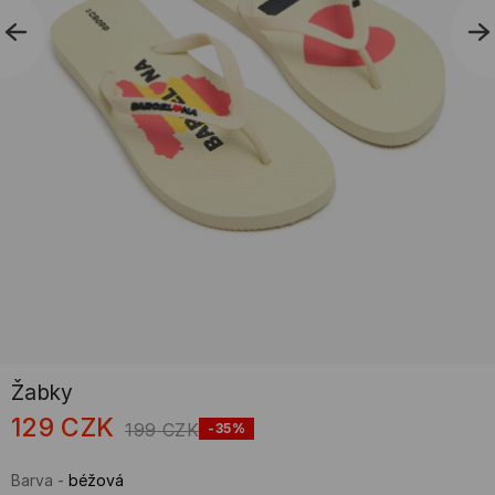
Žabky
129
CZK
199
CZK
-35%
Barva
-
béžová