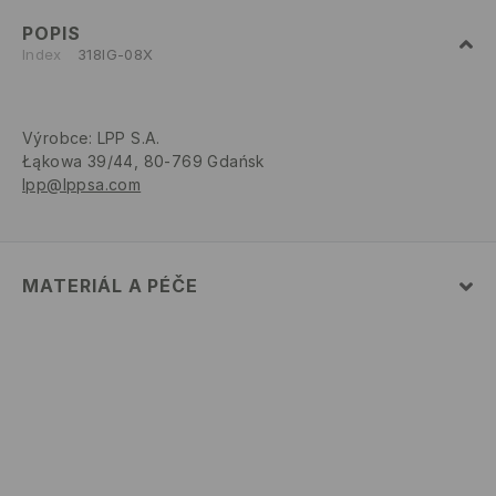
POPIS
Index
318IG-08X
Výrobce
:
LPP S.A.
Łąkowa 39/44, 80-769 Gdańsk
lpp@lppsa.com
MATERIÁL A PÉČE
VRCHNÍ ČÁST
:
100% EVA
STÉLKA
:
100% EVA
PODEŠVA
:
100% EVA