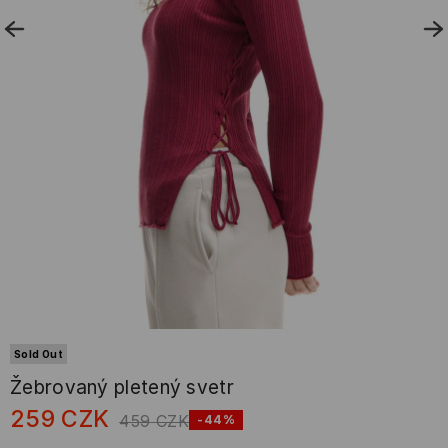
Sold Out
Žebrovaný pletený svetr
259
CZK
459
CZK
-44%