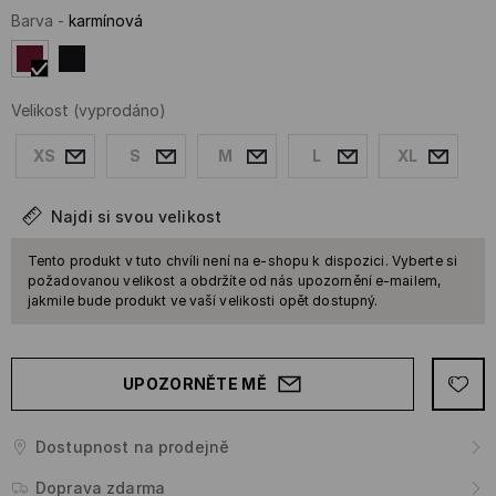
Barva
-
karmínová
Velikost
(vyprodáno)
XS
S
M
L
XL
Najdi si svou velikost
Tento produkt v tuto chvíli není na e-shopu k dispozici. Vyberte si
požadovanou velikost a obdržíte od nás upozornění e-mailem,
jakmile bude produkt ve vaší velikosti opět dostupný.
UPOZORNĚTE MĚ
Dostupnost na prodejně
Doprava zdarma