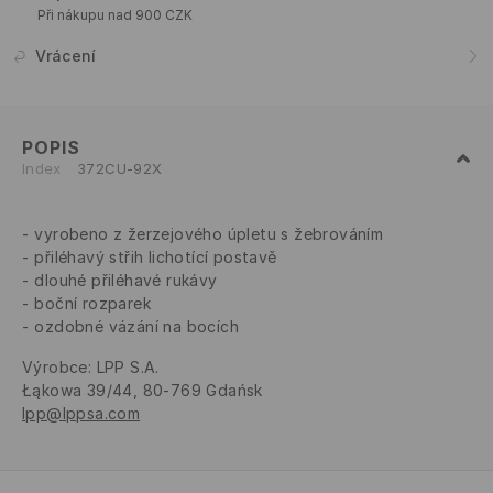
Při nákupu nad 900 CZK
Vrácení
POPIS
Index
372CU-92X
vyrobeno z žerzejového úpletu s žebrováním
přiléhavý střih lichotící postavě
dlouhé přiléhavé rukávy
boční rozparek
ozdobné vázání na bocích
Výrobce
:
LPP S.A.
Łąkowa 39/44, 80-769 Gdańsk
lpp@lppsa.com