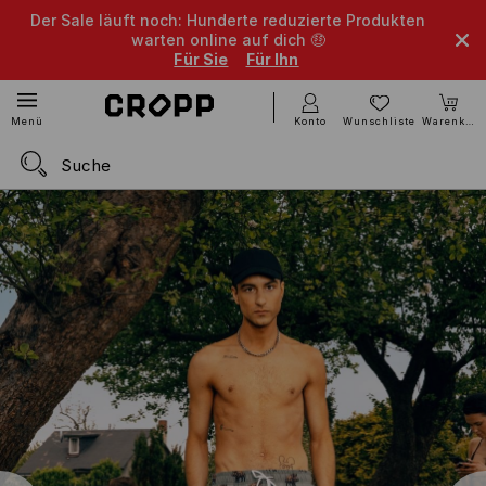
Der Sale läuft noch: Hunderte reduzierte Produkten
warten online auf dich 🤑
Für Sie
Für Ihn
Konto
Wunschliste
Warenkorb
Menü