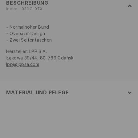
BESCHREIBUNG
Index
021IG-07X
Normalhoher Bund
Oversize-Design
Zwei Seitentaschen
Hersteller
:
LPP S.A.
Łąkowa 39/44, 80-769 Gdańsk
lpp@lppsa.com
MATERIAL UND PFLEGE
ERSTER STOFF
:
100% POLYESTER
ERSTES FUTTER
:
100% POLYESTER