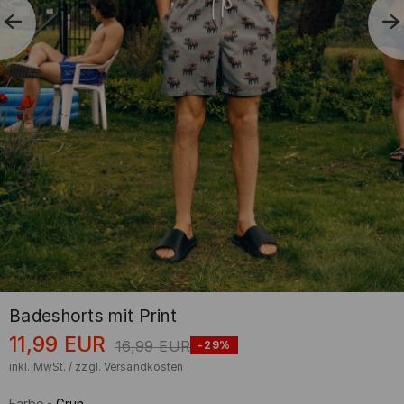
Badeshorts mit Print
11,99
EUR
16,99
EUR
-29%
inkl. MwSt. / zzgl.
Versandkosten
Farbe
-
Grün