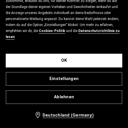
zustimmst, erlaubst du uns, für deinen Komfort zu sorgen, wenn du auf
der Grundlage deiner eigenen Vorlieben und Gewohnheiten einkaufst und
die Anzeige unseres Angebots individuell an deine Bedürfnisse oder
personalisierte Werbung anpasst. Du kannst deine Wahl jederzeit ändern,
indem du auf die Option „Einstellungen“ klickst. Um mehr zu erfahren,
empfehlen wir dir, die
Cookies-Politik
und die
Datenschutzrichtlinie zu
lesen
.
OK
Einstellungen
Ablehnen
Deutschland (Germany)