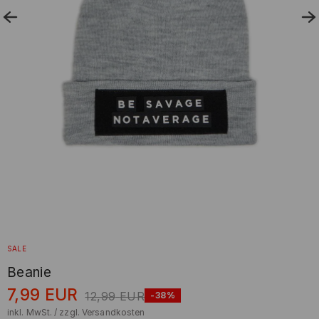
SALE
Beanie
7,99
EUR
12,99
EUR
-38%
inkl. MwSt. / zzgl.
Versandkosten