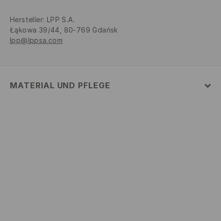
Hersteller
:
LPP S.A.
Łąkowa 39/44, 80-769 Gdańsk
lpp@lppsa.com
MATERIAL UND PFLEGE
ERSTER STOFF
:
45% POLYACRYL, 55% POLYESTER
HANDWÄSCHE BIS 40° C
BLEICHEN NICHT ERLAUBT
NICHT BÜGELN
NICHT CHEMISCH REINIGEN