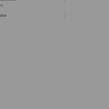
be
abe