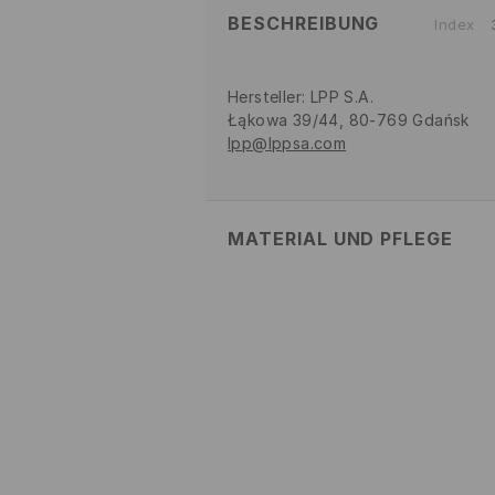
BESCHREIBUNG
Index
Hersteller
:
LPP S.A.
Łąkowa 39/44, 80-769 Gdańsk
lpp@lppsa.com
MATERIAL UND PFLEGE
82% POLYAMID, 18% ELASTHAN