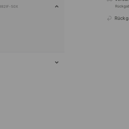
Rückga
382IF-50X
Rückg