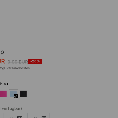
op
UR
9,99
EUR
-20%
zzgl.
Versandkosten
lblau
d verfügbar)