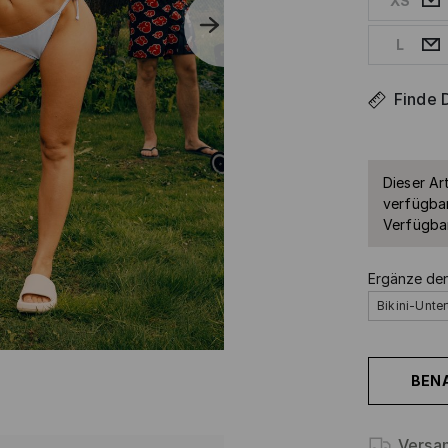
XS
L
Finde 
Dieser Art
verfügbar
Verfügbar
Ergänze de
Bikini-Unter
BEN
Versa