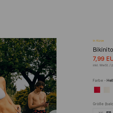
In Kürze
Bikinit
7,99
E
inkl. MwSt. / 
Farbe
-
Hel
Größe
(bal