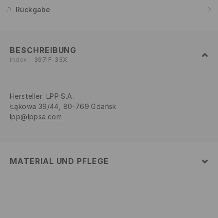
Rückgabe
BESCHREIBUNG
Index
397IF-33X
Hersteller
:
LPP S.A.
Łąkowa 39/44, 80-769 Gdańsk
lpp@lppsa.com
MATERIAL UND PFLEGE
ERSTER STOFF
:
48% POLYESTER, 46% POLYAMID, 6%
ELASTHAN