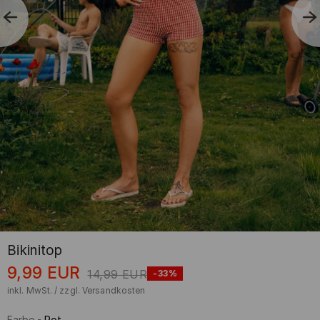
Bikinitop
9,99
EUR
14,99
EUR
-33%
inkl. MwSt. / zzgl.
Versandkosten
Farbe
-
Rot