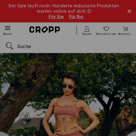
Der Sale läuft noch: Hunderte reduzierte Produkten
warten online auf dich 🤑
Für Sie
Für Ihn
Konto
Wunschliste
Warenkorb
Menü