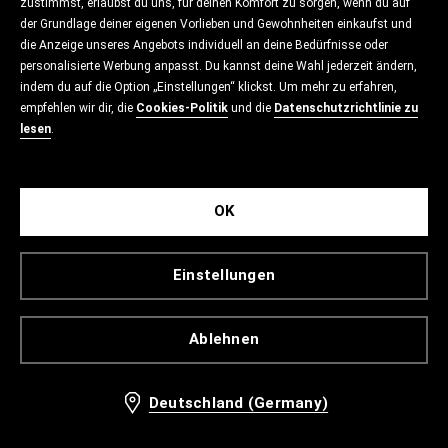
zustimmst, erlaubst du uns, für deinen Komfort zu sorgen, wenn du auf
der Grundlage deiner eigenen Vorlieben und Gewohnheiten einkaufst und
die Anzeige unseres Angebots individuell an deine Bedürfnisse oder
personalisierte Werbung anpasst. Du kannst deine Wahl jederzeit ändern,
indem du auf die Option „Einstellungen“ klickst. Um mehr zu erfahren,
empfehlen wir dir, die
Cookies-Politik
und die
Datenschutzrichtlinie zu
lesen
.
OK
Einstellungen
Ablehnen
Deutschland (Germany)