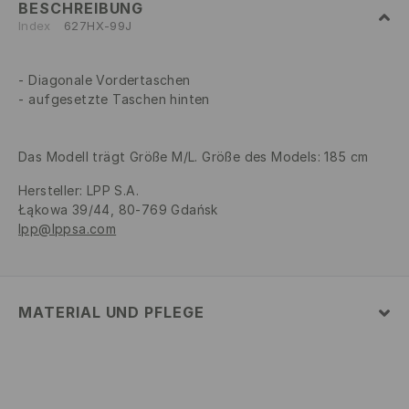
BESCHREIBUNG
Index
627HX-99J
Diagonale Vordertaschen
aufgesetzte Taschen hinten
Das Modell trägt Größe M/L. Größe des Models: 185 cm
Hersteller
:
LPP S.A.
Łąkowa 39/44, 80-769 Gdańsk
lpp@lppsa.com
MATERIAL UND PFLEGE
ERSTER STOFF
:
76% BAUMWOLLE, 22% POLYESTER, 2%
ELASTHAN