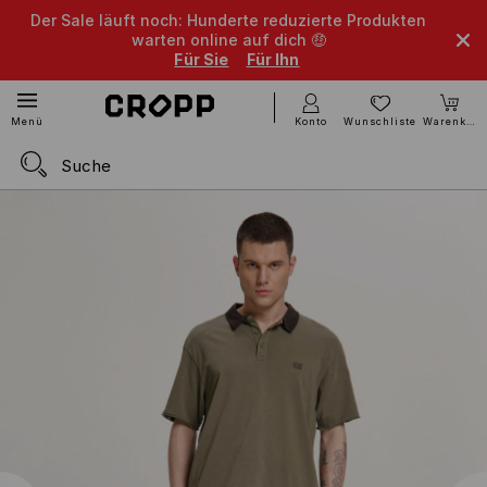
Der Sale läuft noch: Hunderte reduzierte Produkten
warten online auf dich 🤑
Für Sie
Für Ihn
Konto
Wunschliste
Warenkorb
Menü