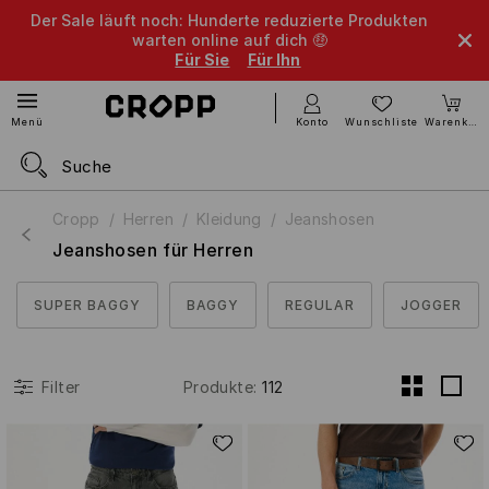
Der Sale läuft noch: Hunderte reduzierte Produkten
warten online auf dich 🤑
Für Sie
Für Ihn
Konto
Wunschliste
Warenkorb
Menü
Cropp
Herren
Kleidung
Jeanshosen
Jeanshosen für Herren
SUPER BAGGY
BAGGY
REGULAR
JOGGER
Produkte
:
112
Filter