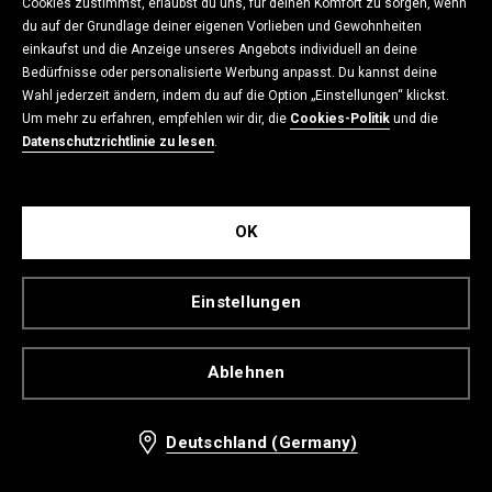
Cookies zustimmst, erlaubst du uns, für deinen Komfort zu sorgen, wenn
du auf der Grundlage deiner eigenen Vorlieben und Gewohnheiten
einkaufst und die Anzeige unseres Angebots individuell an deine
Bedürfnisse oder personalisierte Werbung anpasst. Du kannst deine
Wahl jederzeit ändern, indem du auf die Option „Einstellungen“ klickst.
Um mehr zu erfahren, empfehlen wir dir, die
Cookies-Politik
und die
Datenschutzrichtlinie zu lesen
.
OK
Einstellungen
Schmale Jeans
Schmale Jeans
27,99 EUR
27,99 EUR
Ablehnen
inkl. MwSt. / zzgl.
Versandkosten
inkl. MwSt. / zzgl.
Versandkosten
Deutschland (Germany)