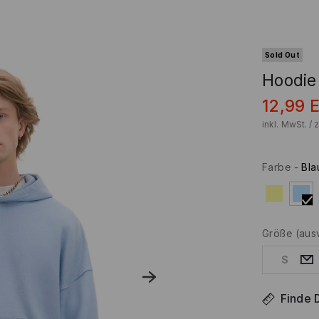
Sold Out
Hoodie
12,99
inkl. MwSt. / 
Farbe
-
Bla
Größe
(aus
S
Finde 