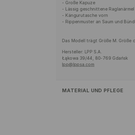
Große Kapuze
Lässig geschnittene Raglanärmel
Kängurutasche vorn
Rippenmuster an Saum und Bün
Das Modell trägt Größe M. Größe 
Hersteller
:
LPP S.A.
Łąkowa 39/44, 80-769 Gdańsk
lpp@lppsa.com
MATERIAL UND PFLEGE
Material Oberstoff
:
100% BAUMW
MASCHINENWÄSCHE BIS MAX