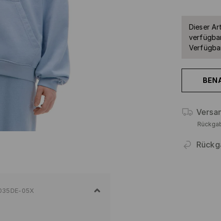
Dieser Art
verfügbar
Verfügbar
BEN
Versa
Rückga
Rückg
035DE-05X