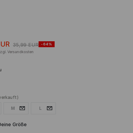
EUR
35,99
EUR
-64%
zzgl.
Versandkosten
u
verkauft)
M
L
Deine Größe