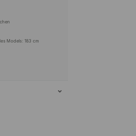
dchen
des Models: 183 cm
OLLE
. 30° C