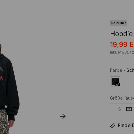
Sold Out
Hoodie
19,99
inkl. MwSt. / 
Farbe
-
Sc
Größe
(aus
S
Finde 