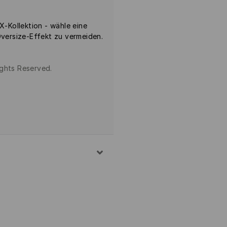
X-Kollektion - wähle eine
Oversize-Effekt zu vermeiden.
ights Reserved.
LE, 30% POLYESTER
. 30° C