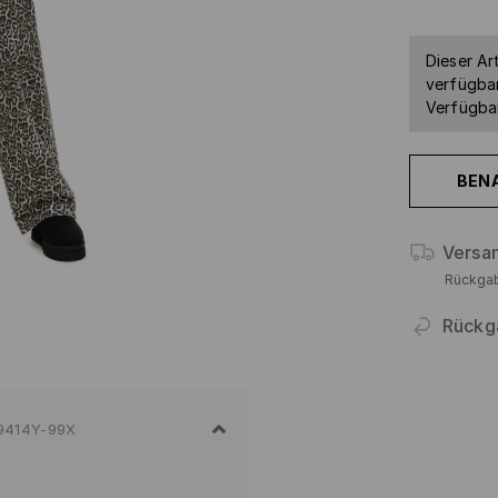
Dieser Art
verfügbar
Verfügbar
BEN
Versa
Rückga
Rückg
9414Y-99X