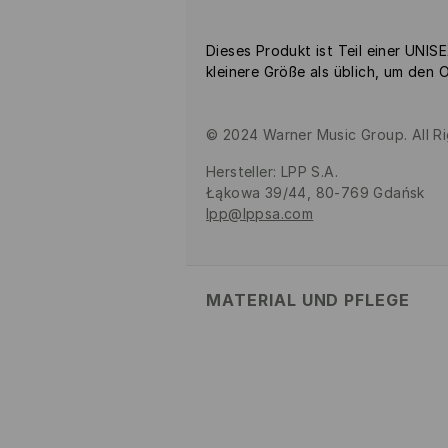
Dieses Produkt ist Teil einer UNISE
kleinere Größe als üblich, um den 
© 2024 Warner Music Group. All R
Hersteller
:
LPP S.A.
Łąkowa 39/44, 80-769 Gdańsk
lpp@lppsa.com
MATERIAL UND PFLEGE
Material Oberstoff
:
70% BAUMWOL
MASCHINENWÄSCHE BIS MAX