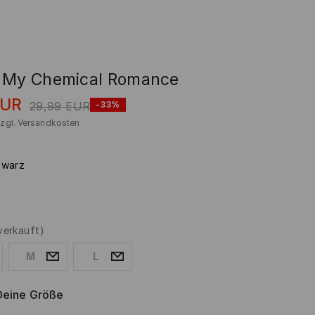
 My Chemical Romance
EUR
29,99
EUR
-33%
zzgl.
Versandkosten
hwarz
verkauft)
M
L
Deine Größe