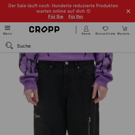
Der Sale läuft noch: Hunderte reduzierte Produkten
warten online auf dich 🤑
Für Sie
Für Ihn
Konto
Wunschliste
Warenkorb
Menü