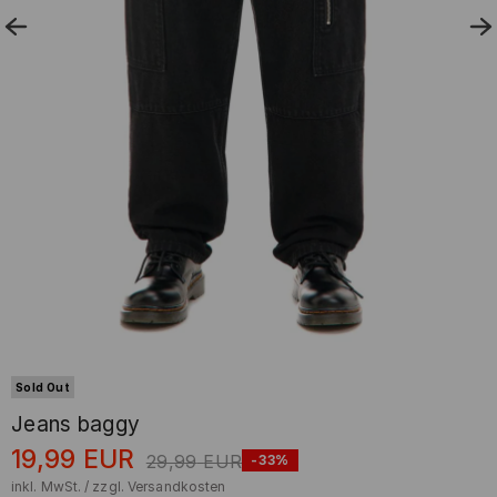
Sold Out
Jeans baggy
19,99
EUR
29,99
EUR
-33%
inkl. MwSt. / zzgl.
Versandkosten