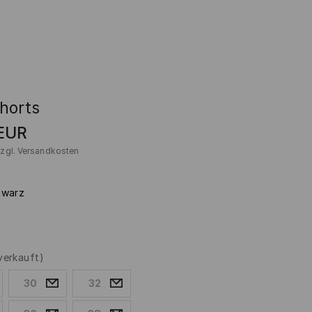
horts
EUR
zzgl.
Versandkosten
hwarz
verkauft)
30
32