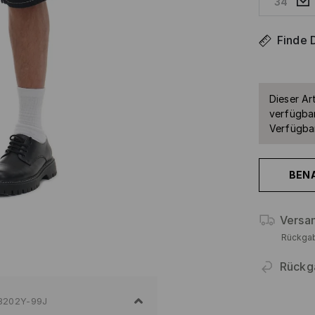
34
Finde 
Dieser Art
verfügbar
Verfügbar
BEN
Versa
Rückga
Rückg
8202Y-99J