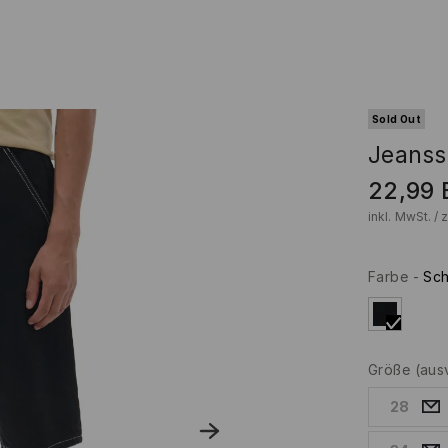
Sold Out
Jeanss
22,99
inkl. MwSt. / 
Farbe
-
Sc
Größe
(aus
28