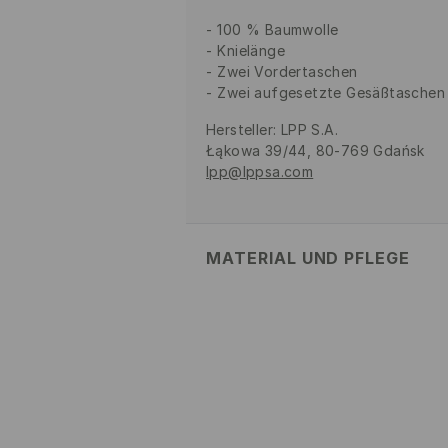
100 % Baumwolle
Knielänge
Zwei Vordertaschen
Zwei aufgesetzte Gesäßtaschen
Hersteller
:
LPP S.A.
Łąkowa 39/44, 80-769 Gdańsk
lpp@lppsa.com
MATERIAL UND PFLEGE
ERSTER STOFF
:
100% BAUMWOLL
BLEICHEN NICHT ERLAUBT
BÜGELN MIT EINER TEMPERAT
DAMPF