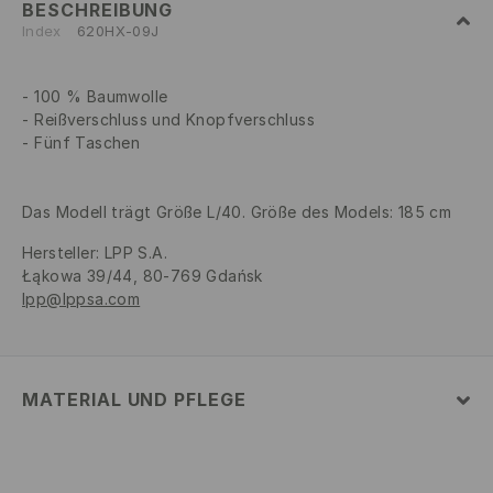
BESCHREIBUNG
Index
620HX-09J
100 % Baumwolle
Reißverschluss und Knopfverschluss
Fünf Taschen
Das Modell trägt Größe L/40. Größe des Models: 185 cm
Hersteller
:
LPP S.A.
Łąkowa 39/44, 80-769 Gdańsk
lpp@lppsa.com
MATERIAL UND PFLEGE
ERSTER STOFF
:
100% BAUMWOLLE