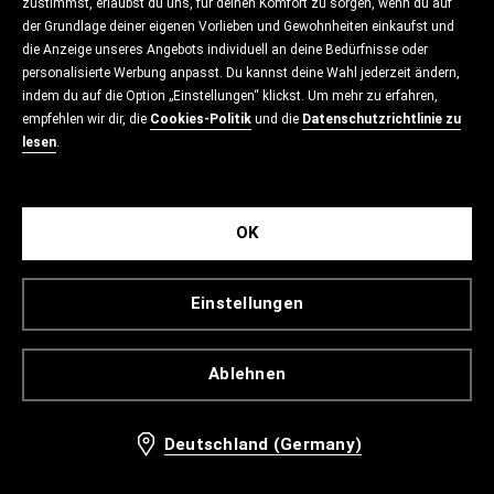
zustimmst, erlaubst du uns, für deinen Komfort zu sorgen, wenn du auf
der Grundlage deiner eigenen Vorlieben und Gewohnheiten einkaufst und
die Anzeige unseres Angebots individuell an deine Bedürfnisse oder
personalisierte Werbung anpasst. Du kannst deine Wahl jederzeit ändern,
indem du auf die Option „Einstellungen“ klickst. Um mehr zu erfahren,
empfehlen wir dir, die
Cookies-Politik
und die
Datenschutzrichtlinie zu
lesen
.
OK
Einstellungen
Ablehnen
Deutschland (Germany)