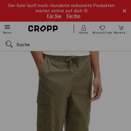
Der Sale läuft noch: Hunderte reduzierte Produkten
warten online auf dich 🤑
Für Sie
Für Ihn
Konto
Wunschliste
Warenkorb
Menü