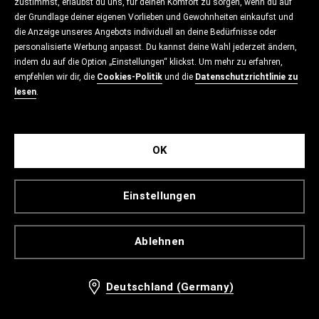
zustimmst, erlaubst du uns, für deinen Komfort zu sorgen, wenn du auf
der Grundlage deiner eigenen Vorlieben und Gewohnheiten einkaufst und
die Anzeige unseres Angebots individuell an deine Bedürfnisse oder
personalisierte Werbung anpasst. Du kannst deine Wahl jederzeit ändern,
indem du auf die Option „Einstellungen“ klickst. Um mehr zu erfahren,
empfehlen wir dir, die
Cookies-Politik
und die
Datenschutzrichtlinie zu
lesen
.
OK
Einstellungen
Ablehnen
Deutschland (Germany)