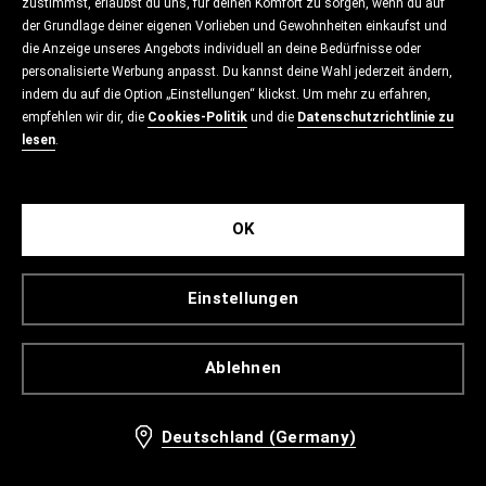
zustimmst, erlaubst du uns, für deinen Komfort zu sorgen, wenn du auf
der Grundlage deiner eigenen Vorlieben und Gewohnheiten einkaufst und
die Anzeige unseres Angebots individuell an deine Bedürfnisse oder
personalisierte Werbung anpasst. Du kannst deine Wahl jederzeit ändern,
indem du auf die Option „Einstellungen“ klickst. Um mehr zu erfahren,
empfehlen wir dir, die
Cookies-Politik
und die
Datenschutzrichtlinie zu
lesen
.
OK
Einstellungen
Ablehnen
Deutschland (Germany)