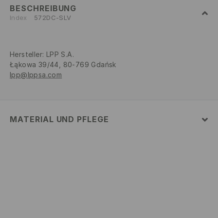
BESCHREIBUNG
Index
572DC-SLV
Hersteller
:
LPP S.A.
Łąkowa 39/44, 80-769 Gdańsk
lpp@lppsa.com
MATERIAL UND PFLEGE
Material Oberstoff
:
60% ZINKLEGIERUNG, 40% EISEN
NICHT WASCHEN
BLEICHEN NICHT ERLAUBT