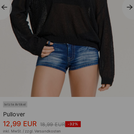
letzte Artikel
Pullover
12,99
EUR
18,99
EUR
-32%
inkl. MwSt. / zzgl.
Versandkosten