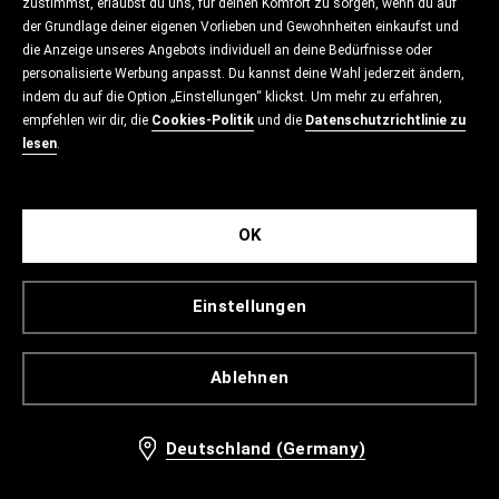
zustimmst, erlaubst du uns, für deinen Komfort zu sorgen, wenn du auf
der Grundlage deiner eigenen Vorlieben und Gewohnheiten einkaufst und
die Anzeige unseres Angebots individuell an deine Bedürfnisse oder
personalisierte Werbung anpasst. Du kannst deine Wahl jederzeit ändern,
indem du auf die Option „Einstellungen“ klickst. Um mehr zu erfahren,
empfehlen wir dir, die
Cookies-Politik
und die
Datenschutzrichtlinie zu
lesen
.
OK
Einstellungen
Ablehnen
Deutschland (Germany)