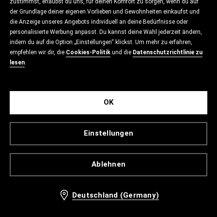
zustimmst, erlaubst du uns, für deinen Komfort zu sorgen, wenn du auf
der Grundlage deiner eigenen Vorlieben und Gewohnheiten einkaufst und
die Anzeige unseres Angebots individuell an deine Bedürfnisse oder
personalisierte Werbung anpasst. Du kannst deine Wahl jederzeit ändern,
indem du auf die Option „Einstellungen“ klickst. Um mehr zu erfahren,
empfehlen wir dir, die
Cookies-Politik
und die
Datenschutzrichtlinie zu
lesen
.
OK
Einstellungen
Ablehnen
Deutschland (Germany)