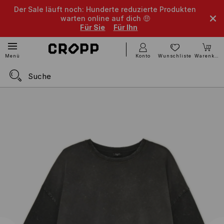
Der Sale läuft noch: Hunderte reduzierte Produkten
warten online auf dich 🤑
Für Sie
Für Ihn
Konto
Wunschliste
Warenkorb
Menü