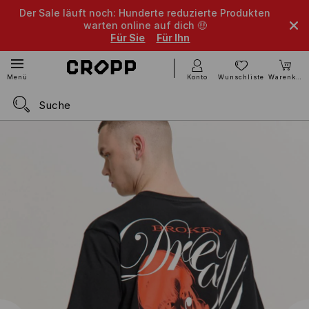
Der Sale läuft noch: Hunderte reduzierte Produkten
warten online auf dich 🤑
Für Sie
Für Ihn
Konto
Wunschliste
Warenkorb
Menü