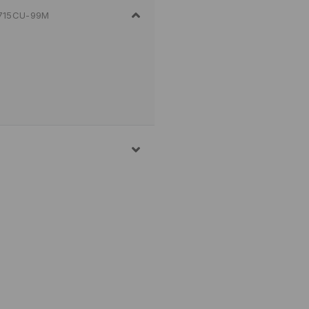
715CU-99M
OLLE
. 30° C - SEHR SCHONEND
NER TROCKNEN