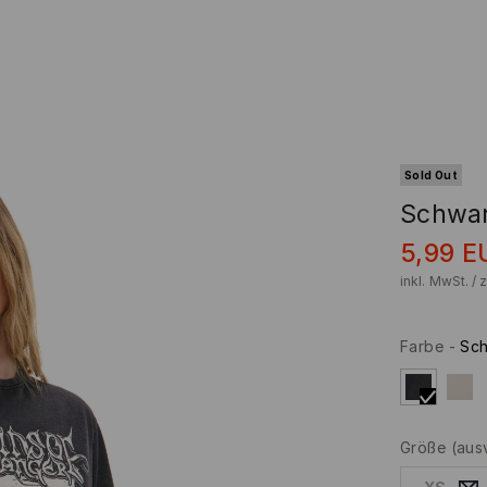
Sold Out
Schwar
5,99
E
inkl. MwSt. / 
Farbe
-
Sc
Größe
(aus