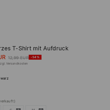
zes T-Shirt mit Aufdruck
UR
12,99
EUR
-54%
zzgl.
Versandkosten
hwarz
verkauft)