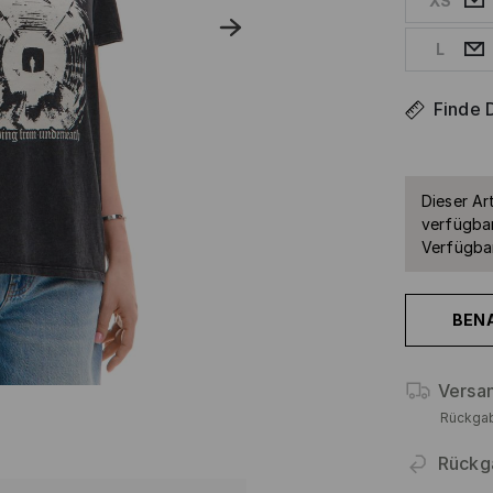
XS
L
Finde 
Dieser Art
verfügbar
Verfügbar
BEN
Versa
Rückga
Rückg