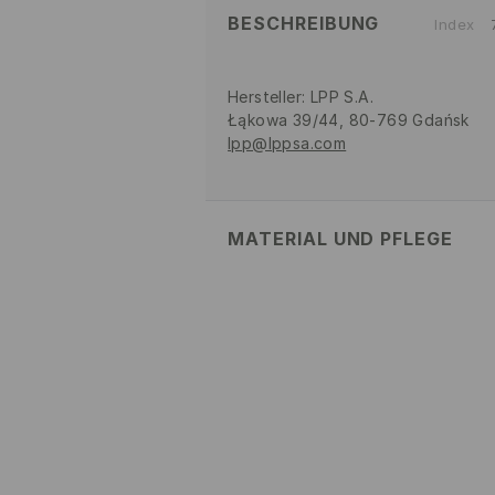
BESCHREIBUNG
Index
Hersteller
:
LPP S.A.
Łąkowa 39/44, 80-769 Gdańsk
lpp@lppsa.com
MATERIAL UND PFLEGE
Material Oberstoff
:
100% BAUMW
MASCHINENWÄSCHE BIS MAX
BLEICHEN NICHT ERLAUBT
NICHT IM TROMMELTROCK