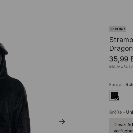
Sold Out
Stramp
Drago
35,99
inkl. MwSt. / 
Farbe
-
Sc
Größe
-
Un
Dieser Art
verfügbar