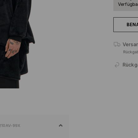
Verfügbar
BEN
Versa
Rückga
Rückg
210AV-99X