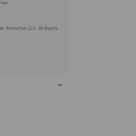
chen
 Animation LLC. All Rights
TER
. 30° C