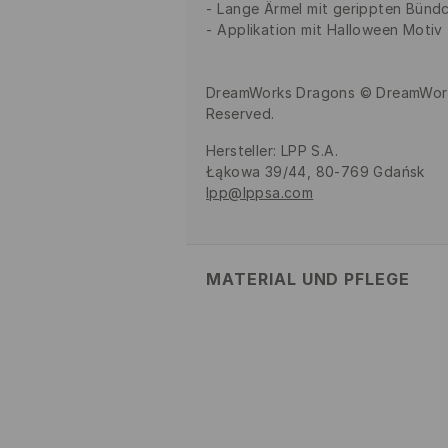
Lange Ärmel mit gerippten Bünd
Applikation mit Halloween Motiv
DreamWorks Dragons © DreamWorks
Reserved.
Hersteller
:
LPP S.A.
Łąkowa 39/44, 80-769 Gdańsk
lpp@lppsa.com
MATERIAL UND PFLEGE
Material Oberstoff
:
100% POLYES
MASCHINENWÄSCHE BIS MAX
BLEICHEN NICHT ERLAUBT