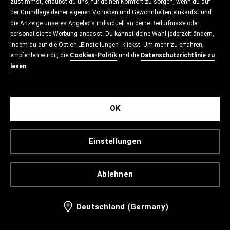
zustimmst, erlaubst du uns, für deinen Komfort zu sorgen, wenn du auf
der Grundlage deiner eigenen Vorlieben und Gewohnheiten einkaufst und
die Anzeige unseres Angebots individuell an deine Bedürfnisse oder
personalisierte Werbung anpasst. Du kannst deine Wahl jederzeit ändern,
indem du auf die Option „Einstellungen“ klickst. Um mehr zu erfahren,
empfehlen wir dir, die
Cookies-Politik
und die
Datenschutzrichtlinie zu
lesen
.
OK
Einstellungen
Ablehnen
Deutschland (Germany)