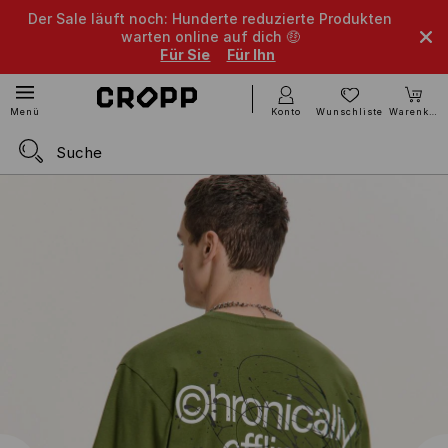
Der Sale läuft noch: Hunderte reduzierte Produkten
warten online auf dich 🤑
Für Sie
Für Ihn
Konto
Wunschliste
Warenkorb
Menü