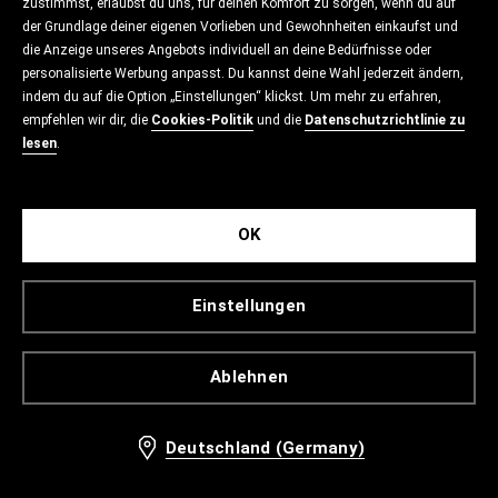
zustimmst, erlaubst du uns, für deinen Komfort zu sorgen, wenn du auf
der Grundlage deiner eigenen Vorlieben und Gewohnheiten einkaufst und
die Anzeige unseres Angebots individuell an deine Bedürfnisse oder
personalisierte Werbung anpasst. Du kannst deine Wahl jederzeit ändern,
indem du auf die Option „Einstellungen“ klickst. Um mehr zu erfahren,
empfehlen wir dir, die
Cookies-Politik
und die
Datenschutzrichtlinie zu
lesen
.
OK
Einstellungen
Ablehnen
Deutschland (Germany)