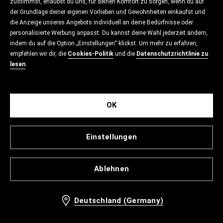
zustimmst, erlaubst du uns, für deinen Komfort zu sorgen, wenn du auf
der Grundlage deiner eigenen Vorlieben und Gewohnheiten einkaufst und
die Anzeige unseres Angebots individuell an deine Bedürfnisse oder
personalisierte Werbung anpasst. Du kannst deine Wahl jederzeit ändern,
indem du auf die Option „Einstellungen“ klickst. Um mehr zu erfahren,
empfehlen wir dir, die
Cookies-Politik
und die
Datenschutzrichtlinie zu
lesen
.
OK
Einstellungen
Ablehnen
Deutschland (Germany)