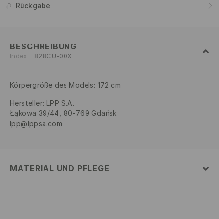
Rückgabe
BESCHREIBUNG
Index
828CU-00X
Körpergröße des Models: 172 cm
Hersteller
:
LPP S.A.
Łąkowa 39/44, 80-769 Gdańsk
lpp@lppsa.com
MATERIAL UND PFLEGE
Material Oberstoff
:
100% BAUMWOLLE